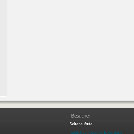
Besucher
Seitenaufrufe:
Kubik-Rubik Joomla! Extensions