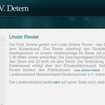
. Detern
Unser Revier
Der Fluß Jümme gehört zum Leda-Jümme Revier - das B
dem Küstenkanal. Das Revier unterliegt den Gezeit
Niedrigwasser ist unsere Vereinsanlage für Boote mit 
1,40 Meter immer erreichbar. Die Geschwindigkeit (SOG)
den Strom und 10 km/h mit dem Strom. Die Verbindun
Küstenkanal erfolgt über den Elisabethfehnkanal. Nä
Revier können den Publikationen
Leda-Jümme-Gebiet I
Landesverband Motorbootsport Niedersachsen e.V. ent
Der Landesverband bietet
auf seiner Seite noch viel
HIER