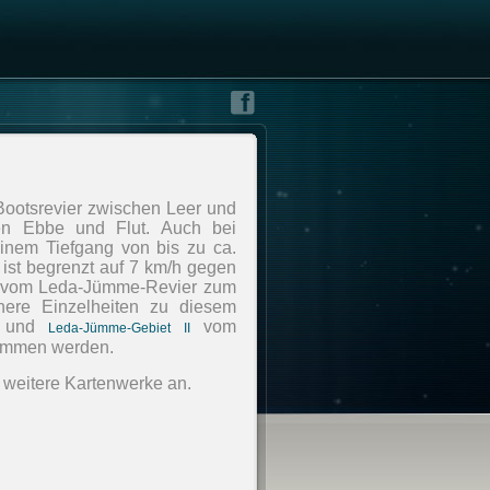
ootsrevier zwischen Leer und
en Ebbe und Flut. Auch bei
einem Tiefgang von bis zu ca.
 ist begrenzt auf 7 km/h gegen
g vom Leda-Jümme-Revier zum
here Einzelheiten zu diesem
und
vom
Leda-Jümme-Gebiet II
nommen werden.
e weitere Kartenwerke an.